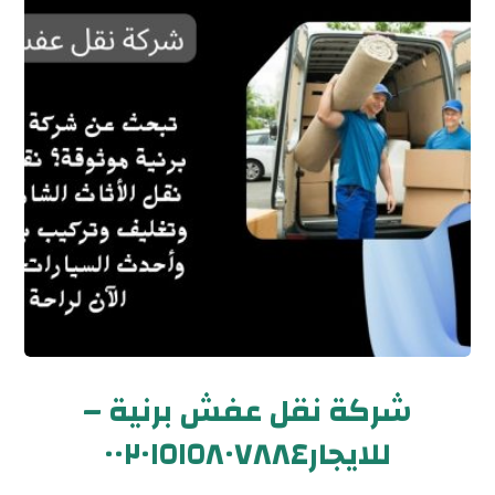
شركة نقل عفش برنية –
للايجار٠٠٢٠١٥١٥٨٠٧٨٨٤