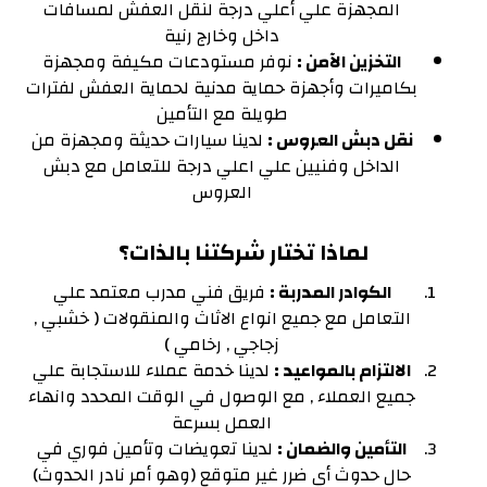
المجهزة علي أعلي درجة لنقل العفش لمسافات
داخل وخارج رنية
التخزين الآمن :
نوفر مستودعات مكيفة ومجهزة
بكاميرات وأجهزة حماية مدنية لحماية العفش لفترات
طويلة مع التأمين
نقل دبش العروس :
لدينا سيارات حديثة ومجهزة من
الداخل وفنيين علي اعلي درجة للتعامل مع دبش
العروس
لماذا تختار شركتنا بالذات؟
الكوادر المدربة :
فريق فني مدرب معتمد علي
التعامل مع جميع انواع الاثاث والمنقولات ( خشبي ,
زجاجي , رخامي )
الالتزام بالمواعيد :
لدينا خدمة عملاء للاستجابة علي
جميع العملاء , مع الوصول في الوقت المحدد وانهاء
العمل بسرعة
التأمين والضمان :
لدينا تعويضات وتأمين فوري في
حال حدوث أي ضرر غير متوقع (وهو أمر نادر الحدوث)