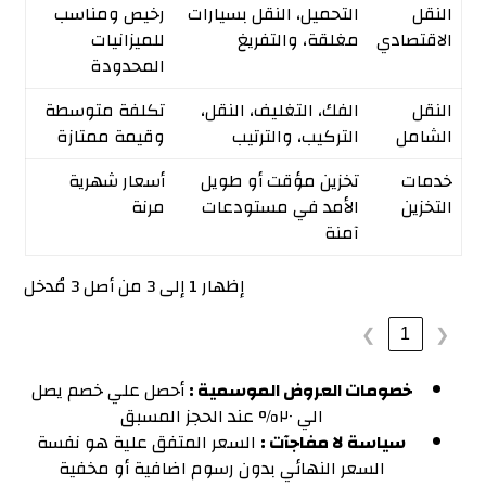
النقل
التحميل، النقل بسيارات
رخيص ومناسب
الاقتصادي
مغلقة، والتفريغ
للميزانيات
المحدودة
النقل
الفك، التغليف، النقل،
تكلفة متوسطة
الشامل
التركيب، والترتيب
وقيمة ممتازة
خدمات
تخزين مؤقت أو طويل
أسعار شهرية
التخزين
الأمد في مستودعات
مرنة
آمنة
إظهار 1 إلى 3 من أصل 3 مُدخل
1
❯
❮
خصومات العروض الموسمية :
أحصل علي خصم يصل
الي ٢٠% عند الحجز المسبق
سياسة لا مفاجآت :
السعر المتفق علية هو نفسة
السعر النهائي بدون رسوم اضافية أو مخفية