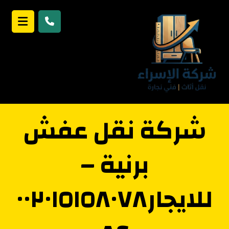
شركة نقل عفش
برنية –
للايجار٠٠٢٠١٥١٥٨٠٧٨