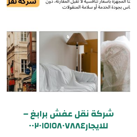
شركة نقل عفش برابغ –
للايجار٠٠٢٠١٥١٥٨٠٧٨٨٤