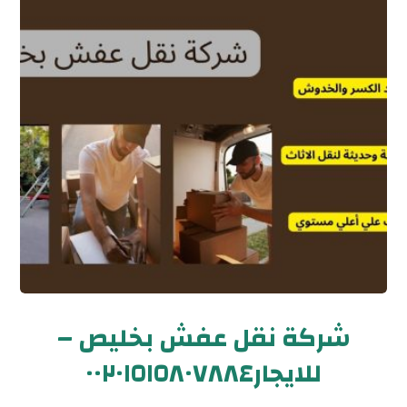
شركة نقل عفش بخليص –
للايجار٠٠٢٠١٥١٥٨٠٧٨٨٤