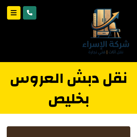
نقل دبش العروس
بخليص