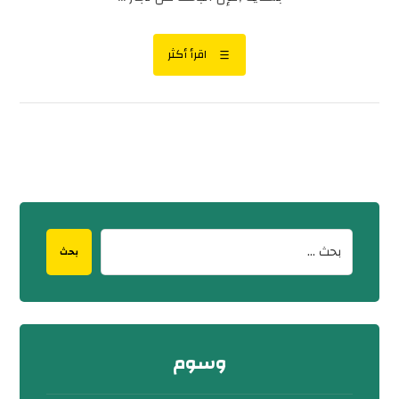
اقرأ أكثر
بحث
وسوم