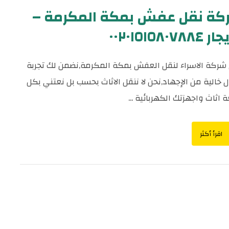
كة نقل عفش بمكة المكرمة –
٠٠٢٠١٥١٥٨٠٧٨٨
ركة الاسراء لنقل العفش بمكة المكرمة,نضمن لك تجربة
ل خالية من الإجهاد,نحن لا ننقل الاثاث بحسب بل نعتني بكل
اثاث واجهزتك الكهربائية ...
اقرأ أكثر