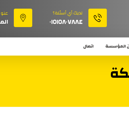
لديك أي أسئلة؟
عنوا
٠١٥١٥٨٠٧٨٨٤
الم
 المؤسسة
اتصال
كة