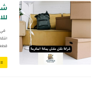
شر
للايجار ٤
في ش
انتقا
قطعة 