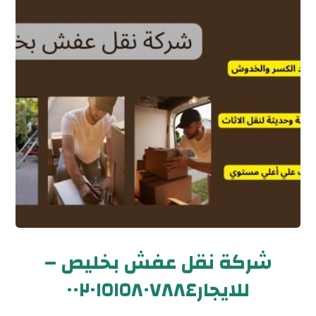
شركة نقل عفش بخليص –
للايجار٠٠٢٠١٥١٥٨٠٧٨٨٤