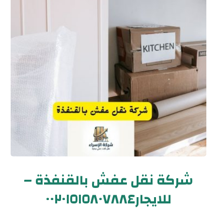
شركة نقل عفش بالقنفذة –
للايجار٠٠٢٠١٥١٥٨٠٧٨٨٤