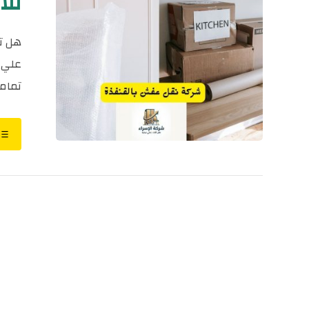
للايجار٨٤
هل ت
علي ا
تماما 