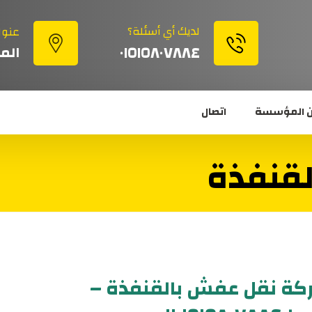
لديك أي أسئلة؟
عنوا
٠١٥١٥٨٠٧٨٨٤
الم
 المؤسسة
اتصال
لقنفذة
ة نقل عفش بالقنفذة –