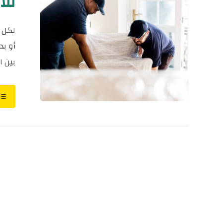
للايجار٤
لكل م
أو بد
بين ا