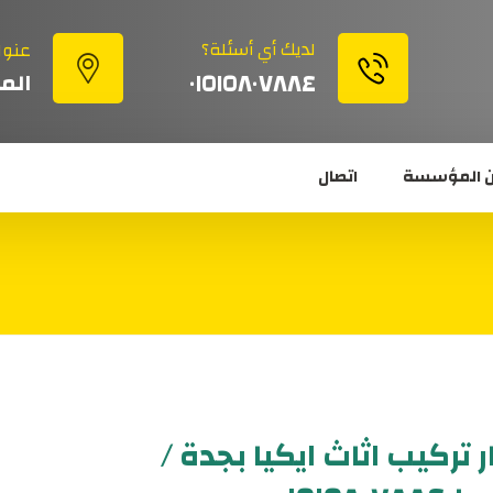
لديك أي أسئلة؟
عنوا
٠١٥١٥٨٠٧٨٨٤
الم
 المؤسسة
اتصال
ر تركيب اثاث ايكيا بجدة /