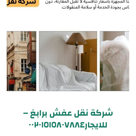
شركة نقل عفش برابغ –
للايجار٠٠٢٠١٥١٥٨٠٧٨٨٤