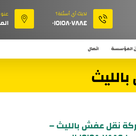
لديك أي أسئلة؟
عنوا
٠١٥١٥٨٠٧٨٨٤
الم
 المؤسسة
اتصال
بالليث
ة نقل عفش بالليث –