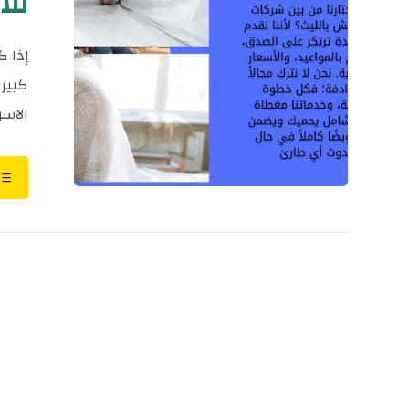
للايجار٨٤
إذا 
كبيرة
الاسرا