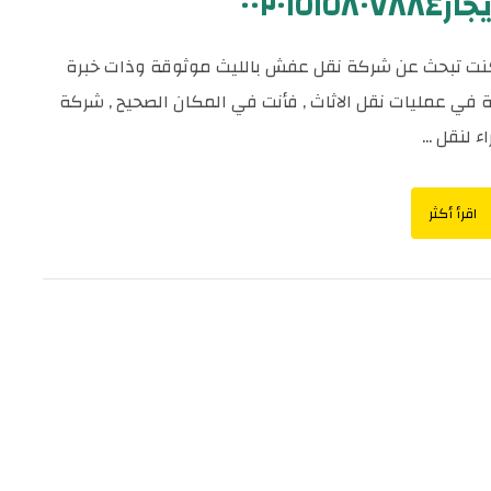
٠٠٢٠١٥١٥٨٠٧٨
كنت تبحث عن شركة نقل عفش بالليث موثوقة وذات خبرة
 في عمليات نقل الاثاث , فأنت في المكان الصحيح , شركة
ء لنقل ...
اقرأ أكثر